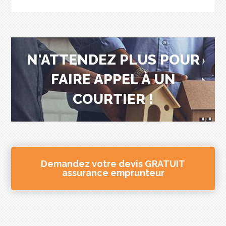
N'ATTENDEZ PLUS POUR
FAIRE APPEL À UN
COURTIER !
Demandez votre devis GRATUIT
assurance emprunteur