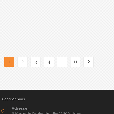
1
2
3
4
…
11
Coordonnées
Adresse :
6 Place de l’Hôtel de ville 32600 L'Isle-