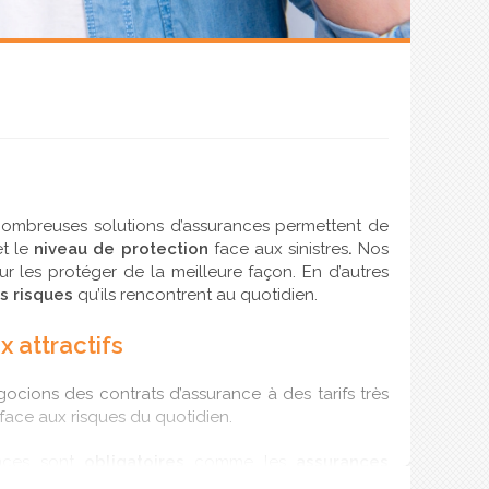
nombreuses solutions d’assurances permettent de
t le
niveau de protection
face aux sinistres
.
Nos
r les protéger de la meilleure façon. En d’autres
es risques
qu’ils rencontrent au quotidien.
 attractifs
ocions des contrats d’assurance à des tarifs très
face aux risques du quotidien.
ances sont
obligatoires
comme les
assurances
s moins importantes tout en vous fournissant des