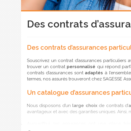
Des contrats d’assura
Des contrats d’assurances particu
Souscrivez un contrat d’assurances particuliers
trouver un contrat
personnalisé
qui répond parf
contrats d’assurances sont
adaptés
à l’ensemble
termes, nos assurés trouveront chez SAGESSE Ass
Un catalogue d’assurances particul
Nous disposons d’un
large choix
de contrats d’
a
avantageux et avec des garanties uniques. Ainsi, n
Aujourd’hui, les assurances ont une place tr
habitation
ou les
assurances
auto
et
moto
. C’