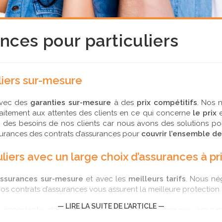
nces pour particuliers
liers sur-mesure
 avec des
garanties sur-mesure
à des
prix compétitifs
. Nos 
aitement aux attentes des clients en ce qui concerne
le prix
e
 des besoins de nos clients car nous avons des solutions pou
urances des contrats d’assurances pour
couvrir l’ensemble d
iers avec un large choix d’assurances à prix
ssurances sur-mesure
et avec les
meilleurs tarifs
. Nous nég
os contrats d’assurances vous assurent la meilleure protection 
— LIRE LA SUITE DE L'ARTICLE —
ès importante dans notre quotidien. De nombreuses assur
est pour cette raison que nous cherchons à rendre vos dépense