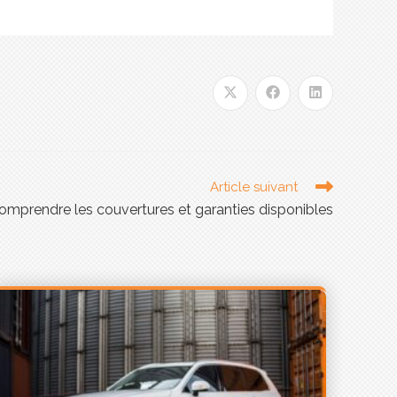
 des contrats
d’assurances uniques
à prix attractif
ces​
’assurance au tarif modéré et avec les meilleures
la priorité de nos
70 agences
en France.
Article suivant
s avez besoin. Profitez d’un
devis gratuit
et sans
omprendre les couvertures et garanties disponibles
en crédit experts dans leur domaine. Ils pourront
tion. Vous pourrez bénéficier d’un
crédit
avec les