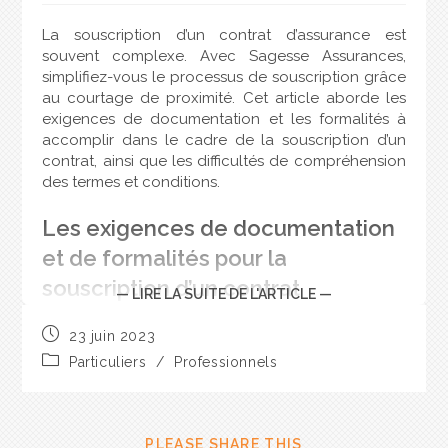
La souscription d’un contrat d’assurance est
souvent complexe. Avec Sagesse Assurances,
simplifiez-vous le processus de souscription grâce
au courtage de proximité. Cet article aborde les
exigences de documentation et les formalités à
accomplir dans le cadre de la souscription d’un
contrat, ainsi que les difficultés de compréhension
des termes et conditions.
Les exigences de documentation
et de formalités pour la
souscription d’un contrat
— LIRE LA SUITE DE L'ARTICLE —
d’assurance
23 juin 2023
Pour souscrire un contrat d’assurance, il est
Particuliers
/
Professionnels
essentiel de fournir les documents nécessaires. Les
réglementations en vigueur exigent certaines
pièces pour établir le contrat. Les courtiers de
PLEASE SHARE THIS
Sagesse Assurances sont là pour vous aider à